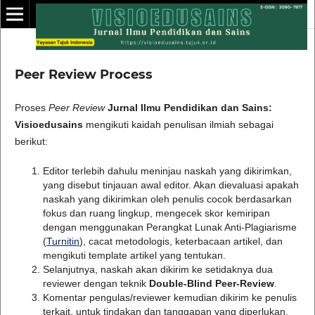
Peer Review Process
Proses
Peer Review
Jurnal Ilmu Pendidikan dan Sains:
Visioedusains
mengikuti kaidah penulisan ilmiah sebagai
berikut:
Editor terlebih dahulu meninjau naskah yang dikirimkan,
yang disebut tinjauan awal editor. Akan dievaluasi apakah
naskah yang dikirimkan oleh penulis cocok berdasarkan
fokus dan ruang lingkup, mengecek skor kemiripan
dengan menggunakan Perangkat Lunak Anti-Plagiarisme
(
Turnitin
), cacat metodologis, keterbacaan artikel, dan
mengikuti template artikel yang tentukan.
Selanjutnya, naskah akan dikirim ke setidaknya dua
reviewer dengan teknik
Double-Blind Peer-Review
.
Komentar pengulas/reviewer kemudian dikirim ke penulis
terkait, untuk tindakan dan tanggapan yang diperlukan.